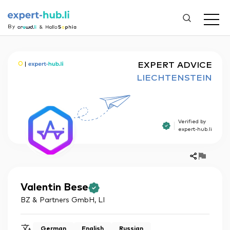
By
O
EXPERT ADVICE
LIECHTENSTEIN
Verified by
expert-hub.li
Valentin
Bese
BZ & Partners GmbH
,
LI
German
English
Russian